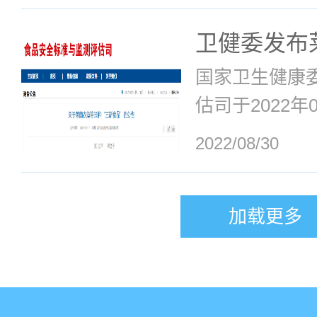
题的诊疗、预..
单进行了更新
卫健委发布
和命名调整的
杆菌长亚种B
国家卫生健康
信息如下:
种新食品原
估司于2022年
了2022年第
2022/08/30
藻、长双歧杆菌
酚3种新食品
加载更多
（一）莱茵衣
种BB536（