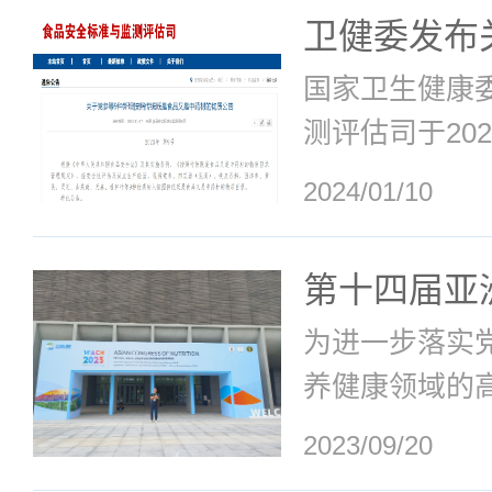
增。格兰迪莱G
卫健委发布
示，截至2023
增按照传统
国家卫生健康
64款特殊医学
材的物质》
测评估司于202
品”）注册，特
发布了2023
达到70款，是自2
2024/01/10
苁蓉（荒漠）
芪、灵芝、山
第十四届亚
种物质纳入按
隆重召开
为进一步落实
材的物质目录
养健康领域的
种增加到102
学会联合会（F
红花、草果、
2023/09/20
学会于2023年
为...