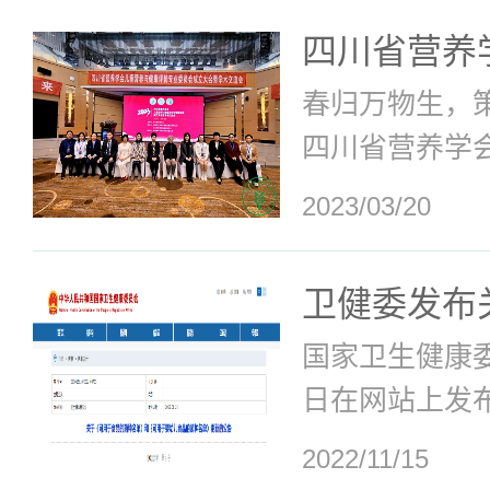
第十四届亚洲营
四川省营养
这是继1995
康评价专业
春归万物生，策
中国大陆成功
学术交流会
四川省营养学
陆再次取得承
业委员会成立
是贯彻落实国务
2023/03/20
成都召开。本
庆、四川等地
卫健委发布
校、学会和企
的菌种名单
国家卫生健康委员
和行业精英，
儿食品的菌
日在网站上发布
养与健康状况
告
对《可用于食
并不断适应新
2022/11/15
于婴幼儿食品